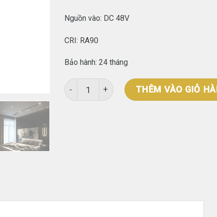
Nguồn vào: DC 48V
CRI: RA90
Bảo hành: 24 tháng
Đèn chiếu điểm thanh ray AP58 số lượng
THÊM VÀO GIỎ H