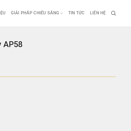
IỆU
GIẢI PHÁP CHIẾU SÁNG
TIN TỨC
LIÊN HỆ
y AP58