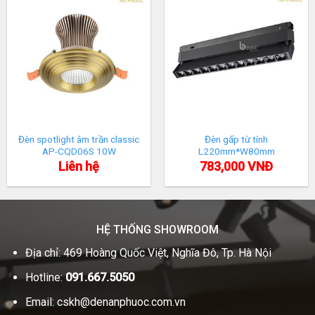
Đèn spotlight âm trần classic
Đèn gấp từ tính
AP-CQD06S 10W
L220mm*W80mm
Liên hệ
783,000
VNĐ
HỆ THỐNG SHOWROOM
Địa chỉ: 469 Hoàng Quốc Việt, Nghĩa Đô, Tp. Hà Nội
Hotline:
091.667.5050
Email:
cskh@denanphuoc.com.vn