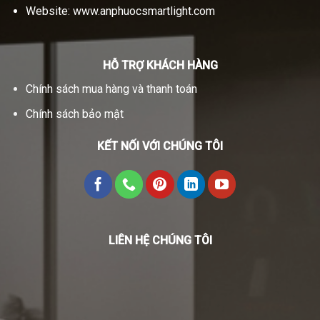
Website:
www.anphuocsmartlight.com
HỖ TRỢ KHÁCH HÀNG
Chính sách mua hàng và thanh toán
Chính sách bảo mật
KẾT NỐI VỚI CHÚNG TÔI
LIÊN HỆ CHÚNG TÔI