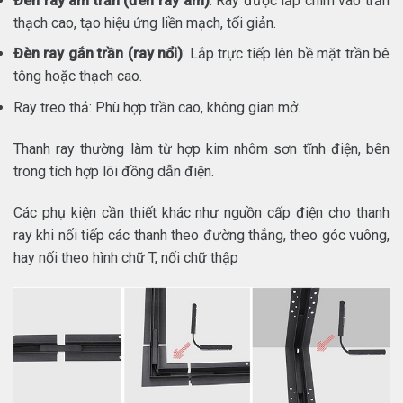
Đèn ray âm trần (đèn ray âm)
: Ray được lắp chìm vào trần
thạch cao, tạo hiệu ứng liền mạch, tối giản.
Đèn ray gắn trần (ray nổi)
: Lắp trực tiếp lên bề mặt trần bê
tông hoặc thạch cao.
Ray treo thả: Phù hợp trần cao, không gian mở.
Thanh ray thường làm từ hợp kim nhôm sơn tĩnh điện, bên
trong tích hợp lõi đồng dẫn điện.
Các phụ kiện cần thiết khác như nguồn cấp điện cho thanh
ray khi nối tiếp các thanh theo đường thẳng, theo góc vuông,
hay nối theo hình chữ T, nối chữ thập