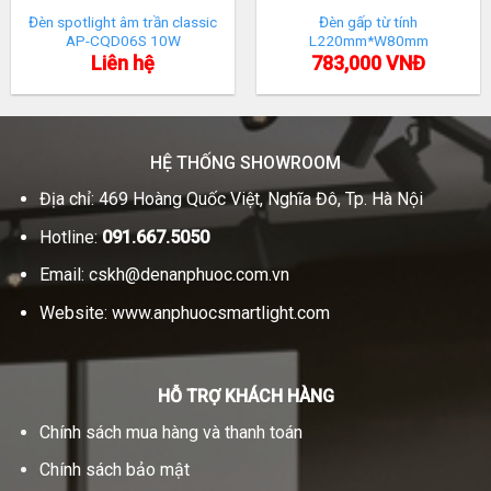
Đèn spotlight âm trần classic
Đèn gấp từ tính
AP-CQD06S 10W
L220mm*W80mm
Liên hệ
783,000
VNĐ
HỆ THỐNG SHOWROOM
Địa chỉ: 469 Hoàng Quốc Việt, Nghĩa Đô, Tp. Hà Nội
Hotline:
091.667.5050
Email:
cskh@denanphuoc.com.vn
Website:
www.anphuocsmartlight.com
HỖ TRỢ KHÁCH HÀNG
Chính sách mua hàng và thanh toán
Chính sách bảo mật