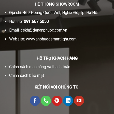
HỆ THỐNG SHOWROOM
Địa chỉ: 469 Hoàng Quốc Việt, Nghĩa Đô, Tp. Hà Nội
Hotline:
091.667.5050
Email:
cskh@denanphuoc.com.vn
Website:
www.anphuocsmartlight.com
HỖ TRỢ KHÁCH HÀNG
Chính sách mua hàng và thanh toán
Chính sách bảo mật
KẾT NỐI VỚI CHÚNG TÔI