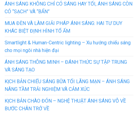
ÁNH SÁNG KHÔNG CHỈ CÓ SÁNG HAY TỐI, ÁNH SÁNG CÒN
CÓ “SẠCH” VÀ “BẨN”
MUA ĐÈN VÀ LÀM GIẢI PHÁP ÁNH SÁNG: HAI TƯ DUY
KHÁC BIỆT ĐỊNH HÌNH TỔ ẤM
Smartlight & Human-Centric lighting – Xu hướng chiếu sáng
cho mọi ngôi nhà hiện đại
ÁNH SÁNG THÔNG MINH – ĐÁNH THỨC SỰ TẬP TRUNG
VÀ SÁNG TẠO
KỊCH BẢN CHIẾU SÁNG BỮA TỐI LÃNG MẠN – ÁNH SÁNG
NÂNG TẦM TRẢI NGHIỆM VÀ CẢM XÚC
KỊCH BẢN CHÀO ĐÓN – NGHỆ THUẬT ÁNH SÁNG VỖ VỀ
BƯỚC CHÂN TRỞ VỀ