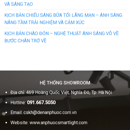
VÀ SÁNG TẠO
KỊCH BẢN CHIẾU SÁNG BỮA TỐI LÃNG MẠN – ÁNH SÁNG
NÂNG TẦM TRẢI NGHIỆM VÀ CẢM XÚC
KỊCH BẢN CHÀO ĐÓN – NGHỆ THUẬT ÁNH SÁNG VỖ VỀ
BƯỚC CHÂN TRỞ VỀ
HỆ THỐNG SHOWROOM
Địa chỉ: 469 Hoàng Quốc Việt, Nghĩa Đô, Tp. Hà Nội
Hotline:
091.667.5050
Email:
cskh@denanphuoc.com.vn
Website:
www.anphuocsmartlight.com