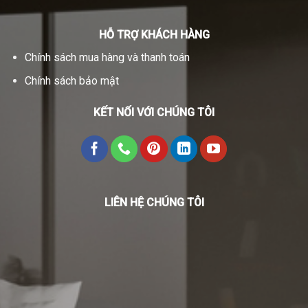
HỖ TRỢ KHÁCH HÀNG
Chính sách mua hàng và thanh toán
Chính sách bảo mật
KẾT NỐI VỚI CHÚNG TÔI
LIÊN HỆ CHÚNG TÔI