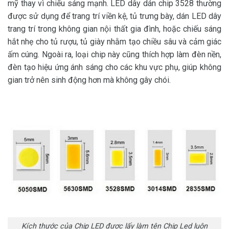
mỹ thay vì chiếu sáng mạnh. LED dây dán chip 3528 thường
được sử dụng để trang trí viền kệ, tủ trưng bày, dán LED dây
trang trí trong không gian nội thất gia đình, hoặc chiếu sáng
hắt nhẹ cho tủ rượu, tủ giày nhằm tạo chiều sâu và cảm giác
ấm cúng. Ngoài ra, loại chip này cũng thích hợp làm đèn nền,
đèn tạo hiệu ứng ánh sáng cho các khu vực phụ, giúp không
gian trở nên sinh động hơn mà không gây chói.
Kích thước của Chip LED được lấy làm tên Chip Led luôn