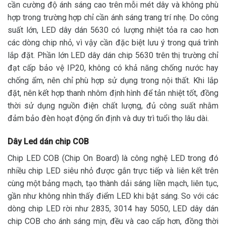
cần cường độ ánh sáng cao trên mỗi mét dây và không phù
hợp trong trường hợp chỉ cần ánh sáng trang trí nhẹ. Do công
suất lớn, LED dây dán 5630 có lượng nhiệt tỏa ra cao hơn
các dòng chip nhỏ, vì vậy cần đặc biệt lưu ý trong quá trình
lắp đặt. Phần lớn LED dây dán chip 5630 trên thị trường chỉ
đạt cấp bảo vệ IP20, không có khả năng chống nước hay
chống ẩm, nên chỉ phù hợp sử dụng trong nội thất. Khi lắp
đặt, nên kết hợp thanh nhôm định hình để tản nhiệt tốt, đồng
thời sử dụng nguồn điện chất lượng, đủ công suất nhằm
đảm bảo đèn hoạt động ổn định và duy trì tuổi thọ lâu dài.
Dây Led dán chip COB
Chip LED COB (Chip On Board) là công nghệ LED trong đó
nhiều chip LED siêu nhỏ được gắn trực tiếp và liên kết trên
cùng một bảng mạch, tạo thành dải sáng liền mạch, liên tục,
gần như không nhìn thấy điểm LED khi bật sáng. So với các
dòng chip LED rời như 2835, 3014 hay 5050, LED dây dán
chip COB cho ánh sáng mịn, đều và cao cấp hơn, đồng thời