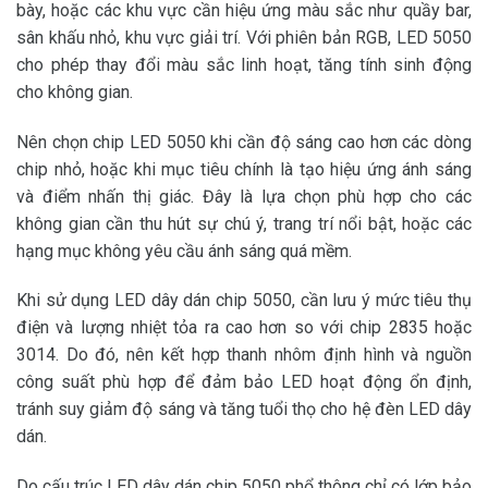
bày, hoặc các khu vực cần hiệu ứng màu sắc như quầy bar,
sân khấu nhỏ, khu vực giải trí. Với phiên bản RGB, LED 5050
cho phép thay đổi màu sắc linh hoạt, tăng tính sinh động
cho không gian.
Nên chọn chip LED 5050 khi cần độ sáng cao hơn các dòng
chip nhỏ, hoặc khi mục tiêu chính là tạo hiệu ứng ánh sáng
và điểm nhấn thị giác. Đây là lựa chọn phù hợp cho các
không gian cần thu hút sự chú ý, trang trí nổi bật, hoặc các
hạng mục không yêu cầu ánh sáng quá mềm.
Khi sử dụng LED dây dán chip 5050, cần lưu ý mức tiêu thụ
điện và lượng nhiệt tỏa ra cao hơn so với chip 2835 hoặc
3014. Do đó, nên kết hợp thanh nhôm định hình và nguồn
công suất phù hợp để đảm bảo LED hoạt động ổn định,
tránh suy giảm độ sáng và tăng tuổi thọ cho hệ đèn LED dây
dán.
Do cấu trúc LED dây dán chip 5050 phổ thông chỉ có lớp bảo