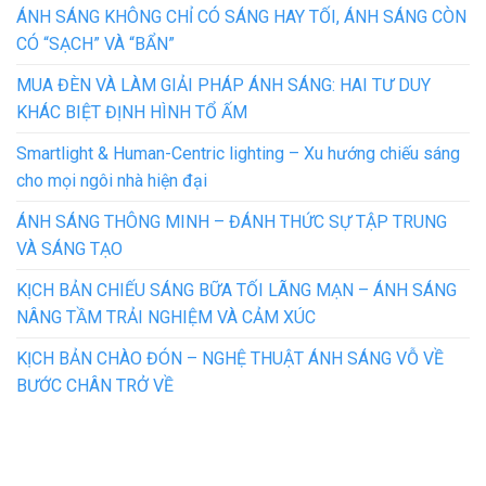
ÁNH SÁNG KHÔNG CHỈ CÓ SÁNG HAY TỐI, ÁNH SÁNG CÒN
CÓ “SẠCH” VÀ “BẨN”
MUA ĐÈN VÀ LÀM GIẢI PHÁP ÁNH SÁNG: HAI TƯ DUY
KHÁC BIỆT ĐỊNH HÌNH TỔ ẤM
Smartlight & Human-Centric lighting – Xu hướng chiếu sáng
cho mọi ngôi nhà hiện đại
ÁNH SÁNG THÔNG MINH – ĐÁNH THỨC SỰ TẬP TRUNG
VÀ SÁNG TẠO
KỊCH BẢN CHIẾU SÁNG BỮA TỐI LÃNG MẠN – ÁNH SÁNG
NÂNG TẦM TRẢI NGHIỆM VÀ CẢM XÚC
KỊCH BẢN CHÀO ĐÓN – NGHỆ THUẬT ÁNH SÁNG VỖ VỀ
BƯỚC CHÂN TRỞ VỀ